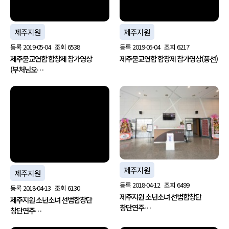
제주지원
제주지원
등록
2019-05-04
조회
6538
등록
2019-05-04
조회
6217
제주불교연합 합창제 참가영상
제주불교연합 합창제 참가영상(풍선)
(부처님오…
no image
제주지원
제주지원
등록
2018-04-12
조회
6499
등록
2018-04-13
조회
6130
제주지원 소년소녀 선법합창단
제주지원 소년소녀 선법합창단
창단연주…
창단연주…