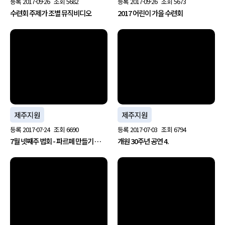
등록
2017-09-26
조회
5682
등록
2017-09-26
조회
5673
수련회 주제가 조별 뮤직비디오
2017 어린이 가을 수련회
no image
no image
제주지원
제주지원
등록
2017-07-24
조회
6690
등록
2017-07-03
조회
6794
7월 넷째주 법회 - 파르페 만들기 …
개원 30주년 공연 4.
no image
no image