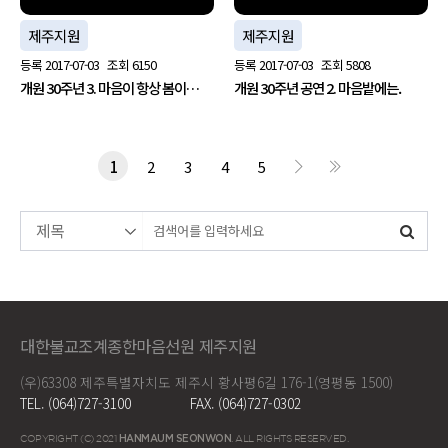
제주지원
제주지원
등록
2017-07-03
조회
6150
등록
2017-07-03
조회
5808
개원 30주년 3. 마음이 항상 봄이…
개원 30주년 공연 2. 마음밭에는.
1
2
3
4
5
대한불교조계종한마음선원 제주지원
(우)63308 제주특별자치도 제주시 황사평6길 176-1(영평동 1500)
TEL. (064)727-3100
FAX. (064)727-0302
COPYRIGHT (C) 2021
HANMAUM SEONWON
. ALL RIGHTS RESERVED.