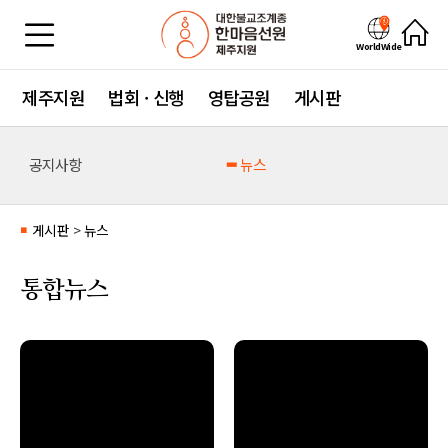
WorldWide
제주지원
법회 · 신행
영탑공원
게시판
공지사항
뉴스
게시판
>
뉴스
■
통합뉴스
no image
no image